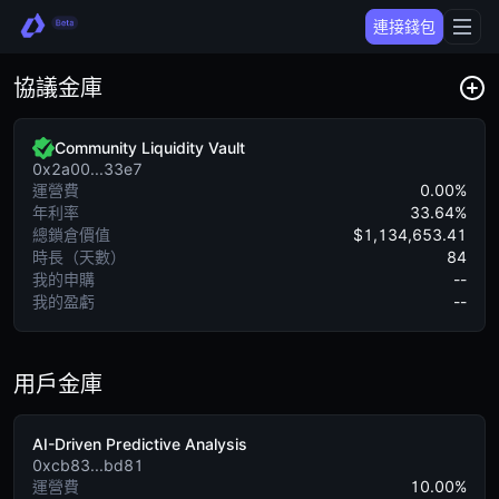
連接錢包
協議金庫
Community Liquidity Vault
0x2a00...33e7
運營費
0.00%
年利率
33.64%
總鎖倉價值
$1,134,653.41
時長（天數）
84
我的申購
--
我的盈虧
--
用戶金庫
AI-Driven Predictive Analysis
0xcb83...bd81
運營費
10.00%